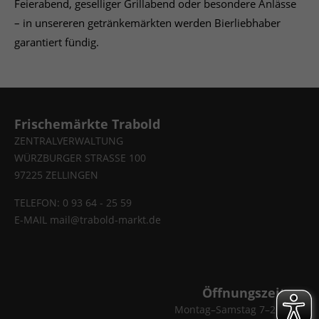
Feierabend, geselliger Grillabend oder besondere Anlässe
– in unsereren getränkemärkten werden Bierliebhaber
garantiert fündig.
Frischemärkte Trabold
ZENTRALVERWALTUNG
WÜRZBURGER STRASSE 100
97225 ZELLINGEN
TELEFON: 0 93 64 - 25 59
E-MAIL
mail@trabold-markt.de
Öffnungszeiten
Montag–Samstag 7–20 Uhr