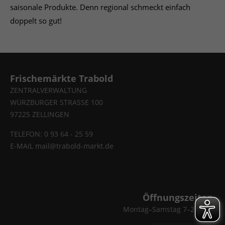
saisonale Produkte. Denn regional schmeckt einfach
doppelt so gut!
Frischemärkte Trabold
ZENTRALVERWALTUNG
WÜRZBURGER STRASSE 100
97225 ZELLINGEN
TELEFON: 0 93 64 - 25 59
E-MAIL
mail@trabold-markt.de
Öffnungszeiten
Montag–Samstag 7–20 Uhr