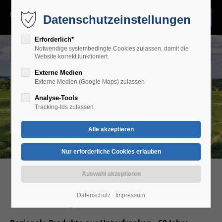
Datenschutzeinstellungen
Erforderlich*
Notwendige systembedingte Cookies zulassen, damit die
Website korrekt funktioniert.
Wir lieben gesunde
Externe Medien
Externe Medien (Google Maps) zulassen
Vielfalt aus der
Analyse-Tools
Tracking-Ids zulassen
Region …
Die Region stärken.
Datenschutz
Impressum