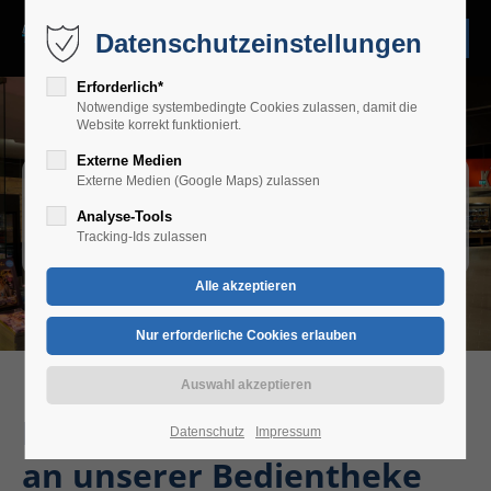
Datenschutzeinstellungen
Erforderlich*
Notwendige systembedingte Cookies zulassen, damit die
Website korrekt funktioniert.
Externe Medien
Fleischkauf ist
Externe Medien (Google Maps) zulassen
Analyse-Tools
Vertrauenssache …
Tracking-Ids zulassen
Das Feinste vom Feinen:
Datenschutz
Impressum
an unserer Bedientheke