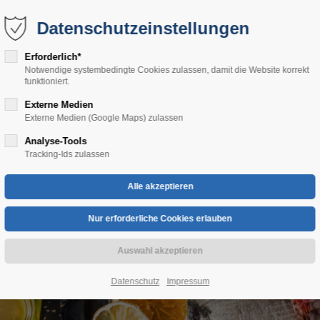
Datenschutzeinstellungen
Erforderlich*
Notwendige systembedingte Cookies zulassen, damit die Website korrekt
funktioniert.
Externe Medien
RIERE
UNSERE MÄRKTE
SORTIMENT
SERVICE
FI
Externe Medien (Google Maps) zulassen
Analyse-Tools
Tracking-Ids zulassen
Datenschutz
Impressum