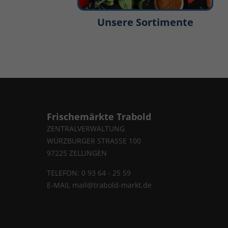
Unsere Sortimente
Frischemärkte Trabold
ZENTRALVERWALTUNG
WÜRZBURGER STRASSE 100
97225 ZELLINGEN
TELEFON: 0 93 64 - 25 59
E-MAIL
mail@trabold-markt.de